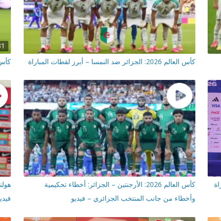
31
كأس العالم 2026: الجزائر ضد النمسا – أبرز لقطات المباراة
كأس العالم 026
اة
كأس العالم 2026: الأرجنتين – الجزائر: أخطاء تحكيمية
هولن
وأخطاء من جانب المنتخب الجزائري – فيديو
فيدي