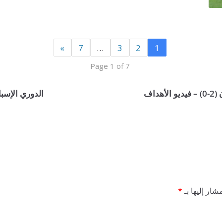
»
7
…
3
2
1
Page 1 of 7
اف
الدوري الإسباني: ريا
شار إليها بـ
*