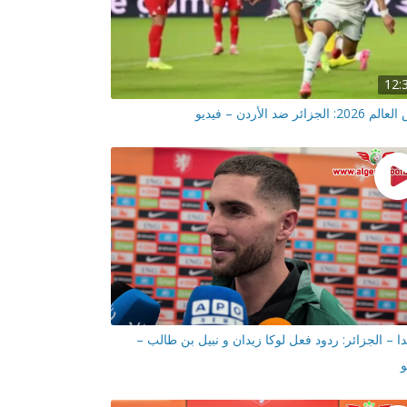
12:
2: الجزائر ضد الأردن – فيديو
دا – الجزائر: ردود فعل لوكا زيدان و نبيل بن طالب –
و