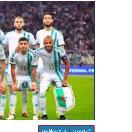
Dislikes
0
Likes
0