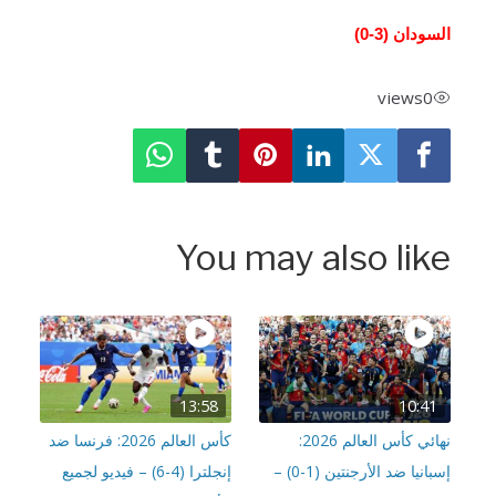
i
r
o
r
i
e
p
n
f
ودان (3-0)
g
k
n
s
p
s
l
views
0
t
l
s
c
r
You may also lik
13:58
10:41
نهائي كأس العالم 2026:
كأس العالم 2026: فرنسا ضد
إسبانيا ضد الأرجنتين (1-0) –
إنجلترا (4-6) – فيديو لجميع