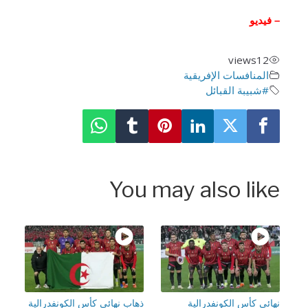
فيديو
views
12
المنافسات الإفريقية
#شبيبة القبائل
You may also lik
ائي كأس الكونفدرالية
ذهاب نهائي كأس الكونفدرالية