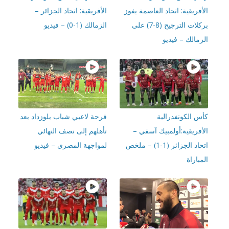
فريقية: اتحاد العاصمة يفوز
الأفريقية: اتحاد الجزائر –
بركلات الترجيح (8-7) على
الزمالك (1-0) – فيديو
مالك – فيديو
س الكونفدرالية
فرحة لاعبي شباب بلوزداد بعد
أفريقية:أولمبيك آسفي –
تأهلهم إلى نصف النهائي
اتحاد الجزائر (1-1) – ملخص
لمواجهة المصري – فيديو
باراة