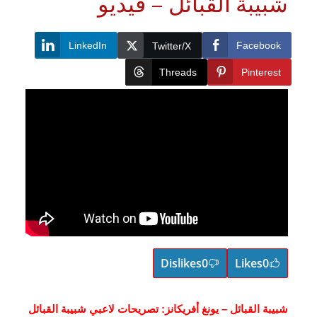
بيبة القبائل – فيديو
LinkedIn
Faceboo
Twitter/X
Threads
Pinteres
Dislikes
0
Likes
0
يبة القبائل – يونغ أفريكانز: تصريحات لاعبي شبيبة القبائل