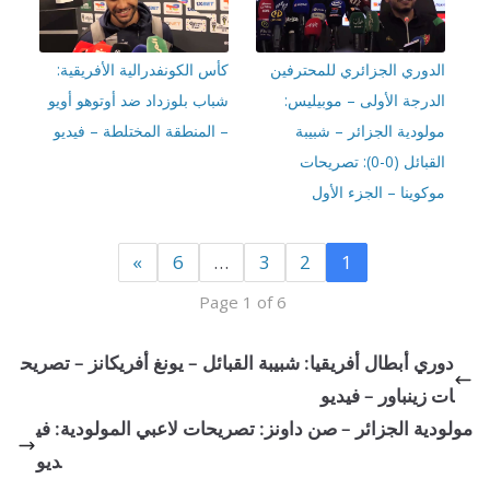
دوري الجزائري للمحترفين
كأس الكونفدرالية الأفريقية:
درجة الأولى – موبيليس:
شباب بلوزداد ضد أوتوهو أويو
ودية الجزائر – شبيبة
– المنطقة المختلطة – فيديو
القبائل (0-0): تصريحات
وينا – الجزء الأول
»
6
…
3
2
1
Page 1 of 6
ي أبطال أفريقيا: شبيبة القبائل – يونغ أفريكانز – تصريح
زينباور – فيديو
ة الجزائر – صن داونز: تصريحات لاعبي المولودية: في
ديو