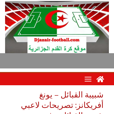
بيبة القبائل – يونغ
فريكانز: تصريحات لاعبي