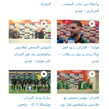
خطاء من جانب المنتخب
المباراة
جزائري – فيديو
ندا – الجزائر: ردود فعل
المؤتمر الصحفي لفلاديمير
كا زيدان و نبيل بن طالب –
بيتكوفيتش بعد فوز الجزائر
يو
على هولندا – فيديو
07:37
جزائر: مؤتمر صحفي مع
مباراة ودية: الجزائر –
اديمير بيتكوفيتش قبل يوم
غواتيمالا (7-0) – ملخص