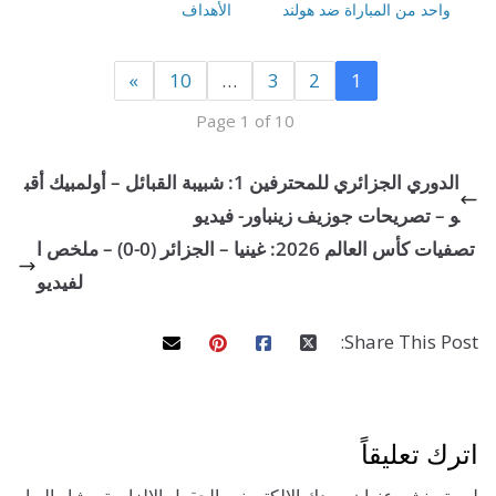
حد من المباراة ضد هولند
الأهداف
»
10
…
3
2
1
Page 1 of 10
الدوري الجزائري للمحترفين 1: شبيبة القبائل – أولمبيك أقب
 تصريحات جوزيف زينباور- فيديو
تصفيات كأس العالم 2026: غينيا – الجزائر (0-0) – ملخص ا
لفيديو
Share This 
تعليقاً