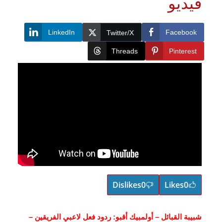
يديو
LinkedIn
Faceboo
Twitter/X
Threads
Pinteres
Dislikes
0
Likes
0
يبة القبائل – أولمبيك أقبو: ردود فعل لاعبي الفريقين –