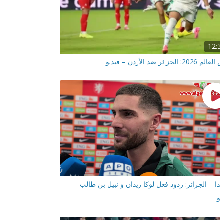
12:
2: الجزائر ضد الأردن – فيديو
دا – الجزائر: ردود فعل لوكا زيدان و نبيل بن طالب –
و