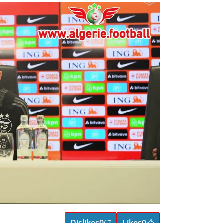
Dislikes
0
Likes
0