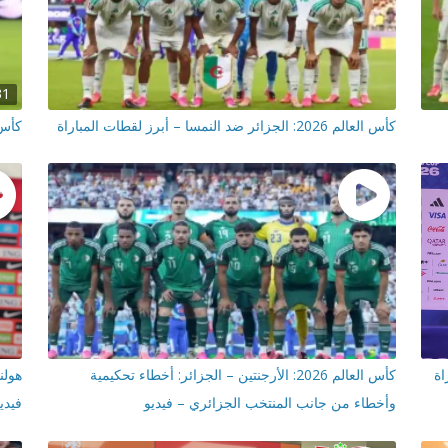
31
كأس العالم 2026: الجزائر ضد النمسا – أبرز لقطات المباراة
كأس العالم 026
اة
كأس العالم 2026: الأرجنتين – الجزائر: أخطاء تحكيمية
هولن
وأخطاء من جانب المنتخب الجزائري – فيديو
فيدي