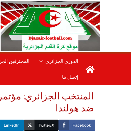
Ski
t
conten
الدوري الجزائري
المحترفين الجز
إتصل بنا
المنتخب الجزائري: مؤتم
ضد هولندا
LinkedIn
Twitter/X
Facebook