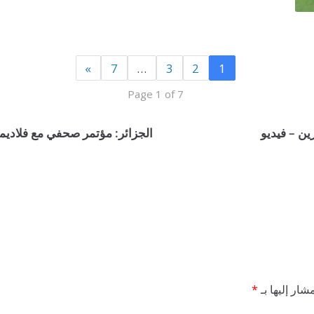
»
7
…
3
2
1
Page 1 of 7
ن – فيديو
الجزائر: مؤتمر صحفي مع فلاديمي
شار إليها بـ
*