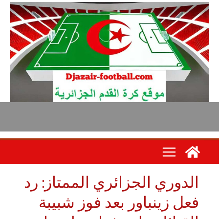
لدوري الجزائري الممتاز: رد
عل زينباور بعد فوز شبيبة