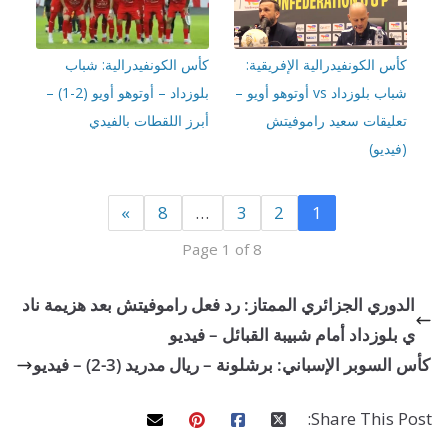
 الكونفيدرالية الإفريقية:
كأس الكونفيدرالية: شباب
شباب بلوزداد vs أوتوهو أويو –
بلوزداد – أوتوهو أويو (2-1) –
ليقات سعيد راموفيتش
أبرز اللقطات بالفيدي
ديو)
»
8
…
3
2
1
Page 1 of 8
وري الجزائري الممتاز: رد فعل راموفيتش بعد هزيمة ناد
لوزداد أمام شبيبة القبائل – فيديو
وبر الإسباني: برشلونة – ريال مدريد (3-2) – فيديو
Share This 