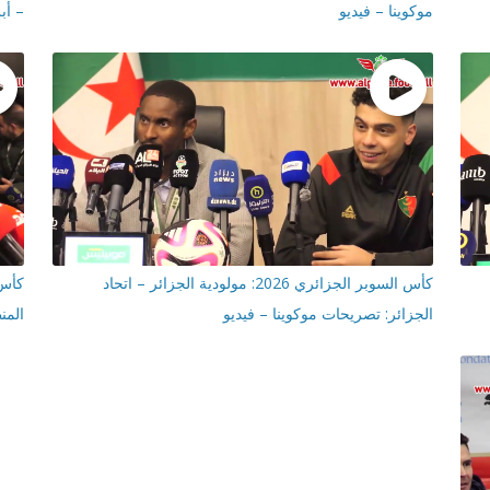
موكوينا – فيديو
– أب
كأس السوبر الجزائري 2026: مولودية الجزائر – اتحاد
كأس 
الجزائر: تصريحات موكوينا – فيديو
المن