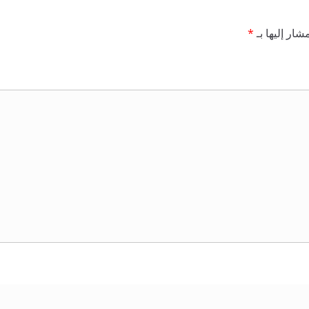
شار إليها بـ
*