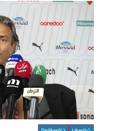
Dislikes
0
Likes
0