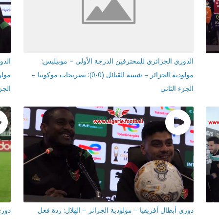
الدوري الجزائري للمحترفين الدرجة الأولى – موبيليس:
الدو
مولودية الجزائر – شبيبة القبائل (0-0): تصريحات موكوينا –
الجزء الثاني
الجز
دوري أبطال أفريقيا – مولودية الجزائر – الهلال: ردة فعل