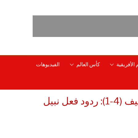
الأفريقية
كأس العالم
الفيديوهات
الدوري الجزائري الدرجة الأولى: مولودية الجزائر – وفاق سطيف (4-1): ردود فعل نبيل