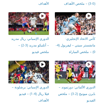
الأهداف
 الاتحاد الإنجليزي:
الدوري الإسباني: ريال مدريد
مانشستر سيتي – ليفربول (4-
– أتلتيكو مدريد (3-2) –
ملخص فيديو
وري الألماني: دورتموند –
الدوري الإسباني: برشلونة –
بايرن ميونيخ (2-3) – ملخص
فيلا ريال (4-1) – فيديو
يديو
الأهداف