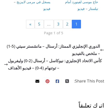
ج موسى لفينورد أمام
يسجل في مرمى لايبزيج –
ستار – فيديو
فيديو
»
5
…
3
2
1
Page 1 of 5
الدوري الإنجليزي الممتاز: أرسنال – مانشستر سيتي (5-1)
لخص بالفيديو
كأس الاتحاد الإنجليزي: نيوكاسل – أرسنال (2-0) وليفربول
– توتنهام (4-0) – فيديو الأهداف
Share This 
تعليقاً