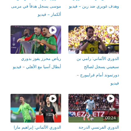
دف غويري ضد رين – فيديو
موسى يسجل هدفاً في مرمى
ألكمار – فيديو
دوري الألماني: رامي بن
رياض محرز يفوز بدوري
عيني يسجل لصالح
أبطال آسيا مع الأهلي – فيديو
رتموند أمام فرايبورج –
يو
00:24
دوري الفرنسي الدرجة
الدوري الألماني: إبراهيم مازا