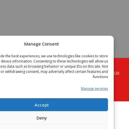
Manage Consent
To provide the best experiences, we use technologies like cookies to store
or access device information. Consenting to these technologies will allow us
to process data such as browsing behavior or unique IDs on this site. Not
onsenting or withdrawing consent, may adversely affect certain features and
Copyright © 2
الجزائر فوتبال موقع الكرة القدم الجزائرية
. All
functions.
rights reserved.
Manage services
Accept
Deny