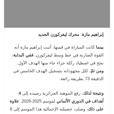
راهيم مازة: محرك ليفركوزن الجديد
نما
كانت المباراة في قمتها، أثبت إبراهيم مازة أنه
قوة الضاربة في خط وسط ليفركوزن.
ففي البداية
،
ح في اصطياد ركلة جزاء جاء منها الهدف الأول.
ن ثمّ
، كلل مجهوداته بتسجيل الهدف الخامس في
ة 73 بطريقة رائعة.
تيجة لذلك
، رفع الموهبة الجزائرية رصيده إلى
4
داف في الدوري الألماني
لموسم 2025-2026.
علاوة
ى ذلك
، وصلت حصيلته الإجمالية هذا الموسم إلى 6