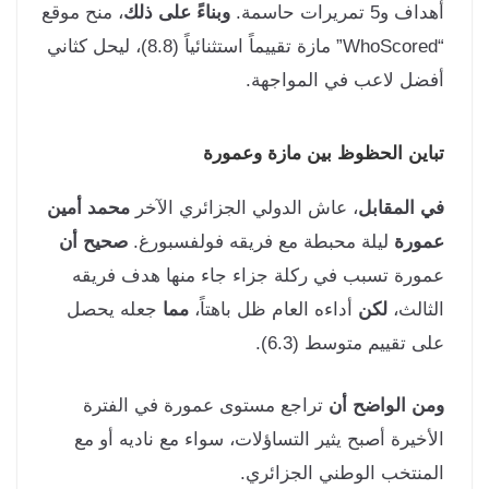
 و5 تمريرات حاسمة.
وبناءً على ذلك
، منح موقع
“WhoScored” مازة تقييماً استثنائياً (8.8)، ليحل كثاني
ضل لاعب في المواجهة.
اين الحظوظ بين مازة وعمورة
 المقابل
، عاش الدولي الجزائري الآخر
محمد أمين
ورة
ليلة محبطة مع فريقه فولفسبورغ.
صحيح أن
ورة تسبب في ركلة جزاء جاء منها هدف فريقه
ثالث،
لكن
أداءه العام ظل باهتاً،
مما
جعله يحصل
ى تقييم متوسط (6.3).
ن الواضح أن
تراجع مستوى عمورة في الفترة
أخيرة أصبح يثير التساؤلات، سواء مع ناديه أو مع
منتخب الوطني الجزائري.