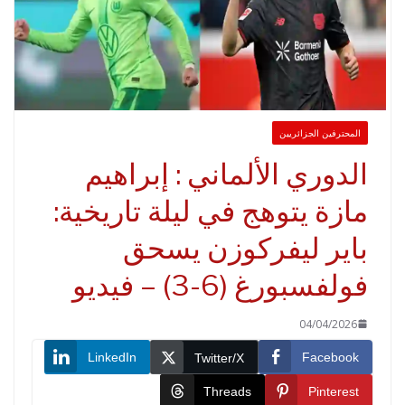
لمحترفين الجزائريين
لدوري الألماني : إبراهيم
ازة يتوهج في ليلة تاريخية:
اير ليفركوزن يسحق
لفسبورغ (6-3) – فيديو
04/04/2026
LinkedIn
Faceboo
Twitter/X
Threads
Pinteres