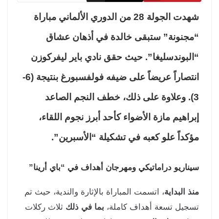
شهدت الجولة 28 من الدوري الألماني مباراة
جنونة” ستبقى خالدة في أذهان عشاق
لبوندسليغا”. حيث حقق نادي باير ليفركوزن
انتصاراً عريضاً على ضيفه فولفسبورغ بنتيجة (6-
). وعلاوة على ذلك، خطف النجم الصاعد
راهيم مازة الأضواء كأحد أبرز نجوم اللقاء،
كداً علو كعبه في تشكيلة “الأسبرين”.
ناريو دراماتيكي ومهرجان أهداف في “باي أرينا”
ذ البداية
، اتسمت المباراة بالإثارة والندية، حيث تم
جيل تسعة أهداف كاملة،
بما في ذلك
ثلاث ركلات