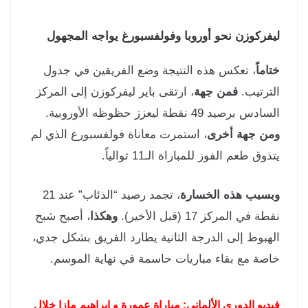
فركوزن نحو أوروبا وفولفسبورغ يواجه المجهول
ماً
، تعكس هذه النتيجة وضع الفريقين في جدول
ترتيب.
فمن جهة
، ارتقى باير ليفركوزن إلى المركز
س برصيد 49 نقطة ليعزز حظوظه الأوروبية.
ن جهة أخرى
، استمرت معاناة فولفسبورغ الذي لم
وق طعم الفوز للمباراة الـ11 توالياً.
سبب هذه الخسارة
، تجمد رصيد “الذئاب” عند 21
 في المركز 17 (قبل الأخير).
وهكذا
، أصبح شبح
هبوط إلى الدرجة الثانية يطارد الفريق بشكل جدي،
صة مع بقاء مباريات حاسمة في نهاية الموسم.
ديو الدوري الألماني: مباراة عمورة و إبراهيم مازا خلال