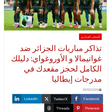
لمنتخب الجزائري
ذاكر مباريات الجزائر ضد
واتيمالا و الأوروغواي: دليلك
لكامل لحجز مقعدك في
درجات إيطاليا
03/03/2026
LinkedIn
Faceboo
Twitter/X
Threads
Pinteres