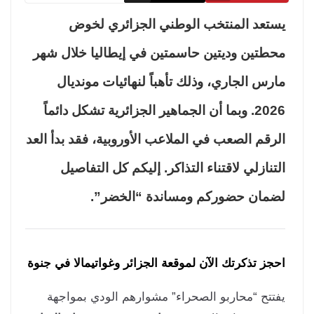
تعد المنتخب الوطني الجزائري لخوض
طتين وديتين حاسمتين في إيطاليا خلال شهر
رس الجاري، وذلك تأهباً لنهائيات مونديال
2026. وبما أن الجماهير الجزائرية تشكل دائماً
رقم الصعب في الملاعب الأوروبية، فقد بدأ العد
تنازلي لاقتناء التذاكر. إليكم كل التفاصيل
مان حضوركم ومساندة “الخضر”.
جز تذكرتك الآن لموقعة الجزائر وغواتيمالا في جنوة
تتح “محاربو الصحراء” مشوارهم الودي بمواجهة