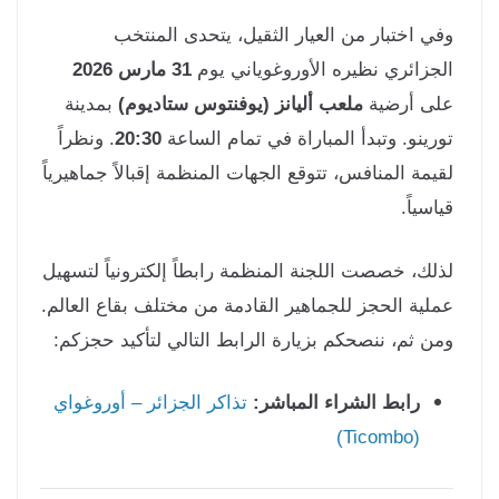
ي اختبار من العيار الثقيل، يتحدى المنتخب
جزائري نظيره الأوروغوياني يوم
31 مارس 2026
ى أرضية
ملعب أليانز (يوفنتوس ستاديوم)
بمدينة
رينو. وتبدأ المباراة في تمام الساعة
20:30
. ونظراً
يمة المنافس، تتوقع الجهات المنظمة إقبالاً جماهيرياً
سياً.
لك، خصصت اللجنة المنظمة رابطاً إلكترونياً لتسهيل
لية الحجز للجماهير القادمة من مختلف بقاع العالم.
ن ثم، ننصحكم بزيارة الرابط التالي لتأكيد حجزكم:
رابط الشراء المباشر:
تذاكر الجزائر – أوروغواي
(Ticombo)