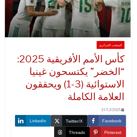
لمنتخب الجزائري
كأس الأمم الأفريقية 2025:
الخضر” يكتسحون غينيا
الاستوائية (3-1) ويحققون
لعلامة الكاملة
31/12/2025
LinkedIn
Faceboo
Twitter/X
Threads
Pinteres