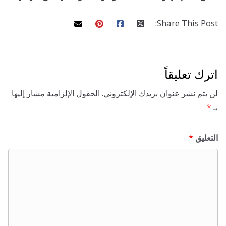
o
r
i
e
p
n
f
Share This 
g
k
n
s
p
s
l
t
l
s
تعليقاً
c
 نشر عنوان بريدك الإلكتروني.
الحقول الإلزامية مشار إليها
r
ق
*