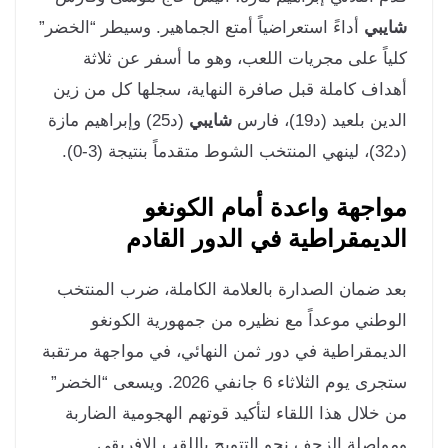
يبي
أداءً استعراضياً أمتع الجماهير. وسيطر “الخضر”
ياً على مجريات اللعب، وهو ما أسفر عن ثلاثة
داف كاملة قبل صافرة النهاية، سجلها كل من زين
ين بلعيد (د19)، فارس
شايبي
(د25) وإبراهيم مازة
(3-0).
اجهة واعدة أمام الكونغو
ديمقراطية في الدور القادم
د ضمان الصدارة بالعلامة الكاملة، ضرب المنتخب
وطني موعداً مع نظيره من جمهورية الكونغو
ديمقراطية في دور ثمن النهائي، في مواجهة مرتقبة
ستجرى يوم الثلاثاء 6 جانفي 2026. ويسعى “الخضر”
 خلال هذا اللقاء لتأكيد قوتهم الهجومية الضاربة
واصلة الزحف نحو التتويج باللقب الإفريقي.