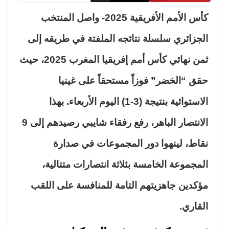
كأس الأمم الأفريقية 2025- واصل المنتخب
جزائري سلسلة نتائجه الملفتة في طريقه إلى
ثمن نهائي كأس أمم إفريقيا المغرب 2025، حيث
ق “الخضر” فوزاً مستحقاً على غينيا
الاستوائية بنتيجة (3-1) اليوم الأربعاء. بهذا
الانتصار الباهر، رفع رفقاء شايبي رصيدهم إلى 9
اط، لينهوا دور المجموعات في صدارة
مجموعة الخامسة بثلاثة انتصارات متتالية،
كدين جاهزيتهم التامة للمنافسة على اللقب
قاري.