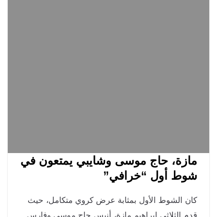
زة، حاج موسى وشايبي يمتعون في
وط أول “خرافي”
ن الشوط الأول بمثابة عرض كروي متكامل، حيث
م الثلاثي إبراهيم مازة، أنيس حاج موسى وفارس