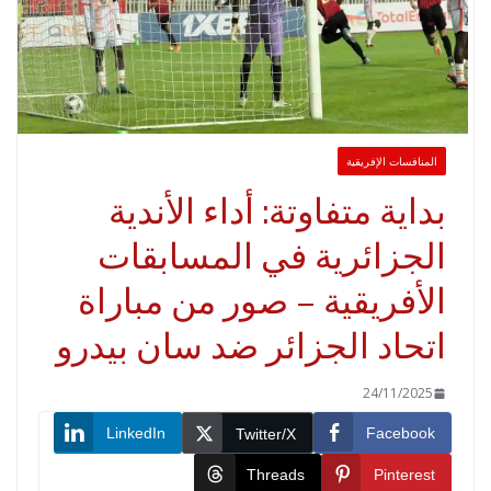
لمنافسات الإفريقية
اية متفاوتة: أداء الأندية
لجزائرية في المسابقات
لأفريقية – صور من مباراة
تحاد الجزائر ضد سان بيدرو
24/11/2025
LinkedIn
Faceboo
Twitter/X
Threads
Pinteres