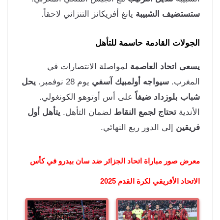
ستضيف الشبيبة
يانغ أفريكانز التنزاني لاحقاً.
جولات القادمة حاسمة للتأهل
عى اتحاد العاصمة
لمواصلة الانتصارات في
مغرب.
سيواجه أولمبيك آسفي
يوم 28 نوفمبر.
يحل
اب بلوزداد ضيفاً
على أس أوتوهو الكونغولي.
أندية
تحتاج لجمع النقاط
لضمان التأهل.
يتأهل أول
يقين
إلى الدور ربع النهائي.
رض صور مباراة اتحاد الجزائر ضد سان بيدرو في كأس
تحاد الأفريقي لكرة القدم 2025