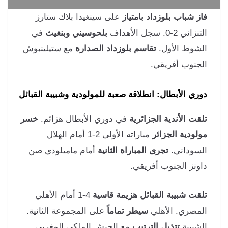
ز شباب بلوزداد بامتياز
على سينغيدا بلاك ستارز
ني 2-0. سجل الأهداف
بلحوسيني وبنغيث
في
شوط الأول.
تقاسم بلوزداد الصدارة
مع ستيلينبوش
جنوب أفريقي.
ري الأبطال: انطلاقة صعبة للمولودية وشبيبة القبائل
قت الأندية الجزائرية
في دوري الأبطال هزائم.
خسر
لودية الجزائر
مباراته الأولى 2-1 أمام الهلال
سوداني.
تجرى المباراة الثانية
أمام ماميلودي صن
ونز الجنوب أفريقي.
قت شبيبة القبائل هزيمة قاسية
4-1 أمام الأهلي
مصري. الأهلي
سيطر تماماً
على المجموعة الثانية.
شبيبة
تتذيل الترتيب
مع الجيش الملكي المغربي.