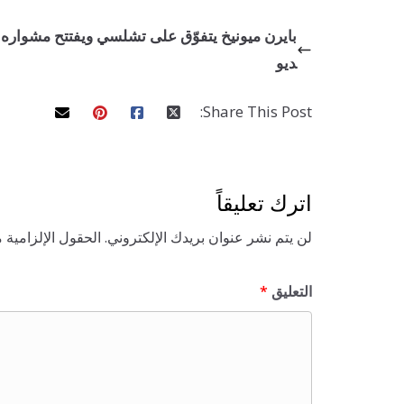
u
e
n
e
p
t
t
t
s
p
e
t
e
ديو
i
r
t
n
f
Share This Post:
g
u
s
l
l
اترك تعليقاً
s
c
لن يتم نشر عنوان بريدك الإلكتروني.
الحقول الإلزامية م
r
e
التعليق
*
e
n