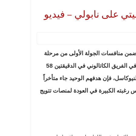
تي على نابولي – فيديو
برشلونة الإسباني في تجاوز عقبة مضيفه نيوكاسل يونايتد الإنجليزي بفوز مثير بنتيجة (2-1)، ضمن منافسات الجولة الأولى من مرحلة
المجموعات بدوري أبطال أوروبا. تألق المهاجم الإنجليزي ماركوس راشفورد وأثبت جدارته بتسجيله هدفي الفريق الكاتالوني في الدقيقتين 58
لنيوكاسل، فإن هدفهم الوحيد جاء متأخراً
ضائع (90+1). هذا الفوز يمنح برشلونة 3 نقاط هامة ويعكس رغبته الكبيرة في العودة لمنصات تتويج