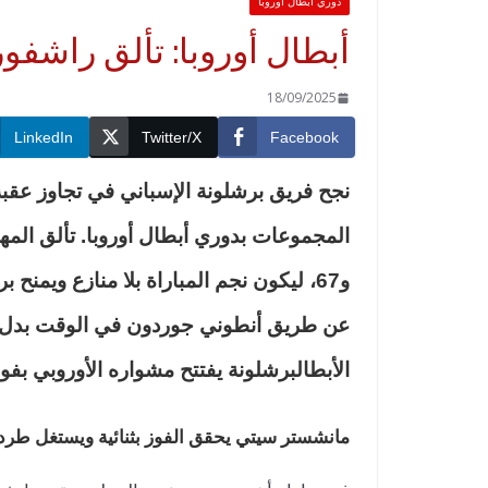
دوري أبطال أوروبا
أبطال أوروبا: تألق راشف
18/09/2025
LinkedIn
Twitter/X
Facebook
و67، ليكون نجم المباراة بلا منازع ويم
الأبطال
برشلونة يفتتح مشواره الأوروبي بفو
مانشستر سيتي يحقق الفوز بثنائية ويستغل طرد ن