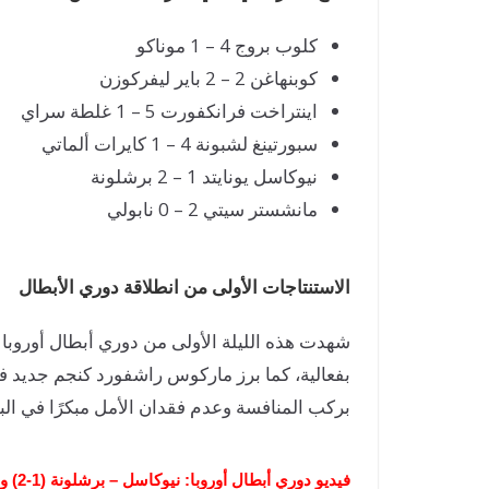
كلوب بروج 4 – 1 موناكو
كوبنهاغن 2 – 2 باير ليفركوزن
اينتراخت فرانكفورت 5 – 1 غلطة سراي
سبورتينغ لشبونة 4 – 1 كايرات ألماتي
نيوكاسل يونايتد 1 – 2 برشلونة
مانشستر سيتي 2 – 0 نابولي
الاستنتاجات الأولى من انطلاقة دوري الأبطال
شهدت هذه الليلة الأولى من دوري أبطال أوروبا 
بفعالية، كما برز ماركوس راشفورد كنجم جديد ف
بركب المنافسة وعدم فقدان الأمل مبكرًا في البط
فيديو دوري أبطال أوروبا: نيوكاسل – برشلونة (1-2) ومانشستر سيتي – نابولي (2-0) – صور: كانال بلس