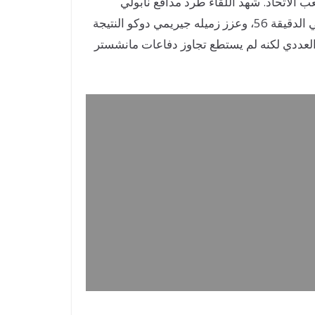
يتي فوزًا مستحقًا على نابولي بنتيجة (2-0) على أرضه في ملعب الاتحاد. شهد اللقاء طرد مدافع نابولي
جيوفاني دي لورينتسو في الدقيقة 21، مما سهّل مهمة السيتيزنز. في الشوط الثاني، افتتح إيرلينغ هالاند التسجيل في الدقيقة 56، وعزز زميله جيريمي دوكو النتيجة
نقص العددي لكنه لم يستطع تجاوز دفاعات مانشستر