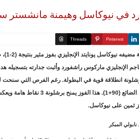
ورد في نيوكاسل وهيمنة مانشستر سي
Threads
Pinterest
نجح فريق 
نح برشلونة انطلاقة قوية في البطولة. رغم الفرص التي سنحت 
عن طريق أنطوني جوردون في الوقت بدل ال
ز ثمين على نيوكاسل.
ابولي المبكر