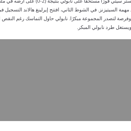
في مباراة أخرى ضمن نفس الجولة، حقق مانشستر س
 نقاط مهمة وفرصة لتصدر المجموعة مبكرًا. نابولي حاول التماسك رغم ال
يستغل طرد نابولي المبكر.