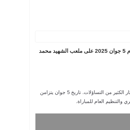
أعلنت الاتحادية الجزائرية لكرة القدم أن المنتخب الوطني سيخوض مباراة ودية ضد نظيره الرواندي يوم 5 جوان 2025 على ملعب الشهيد محمد
لاستكمال تصفيات كأس العالم 2026، إلا أن توقيتها أثار الكثير من التساؤلات. تاريخ 5 جوان يتزامن
والتنظيم العام للمباراة.