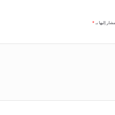
شار إليها بـ
*