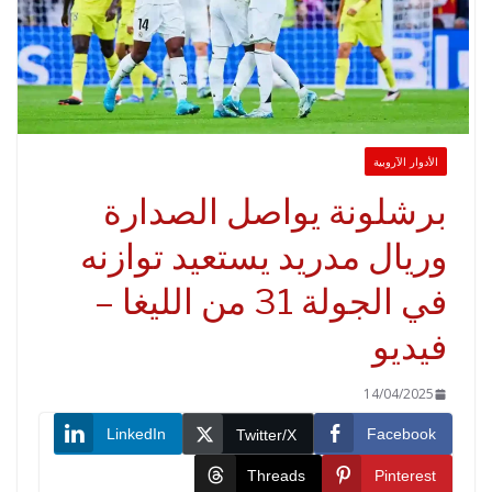
أدوار الآروبية
رشلونة يواصل الصدارة
ريال مدريد يستعيد توازنه
في الجولة 31 من الليغا –
يديو
14/04/2025
LinkedIn
Faceboo
Twitter/X
Threads
Pinteres