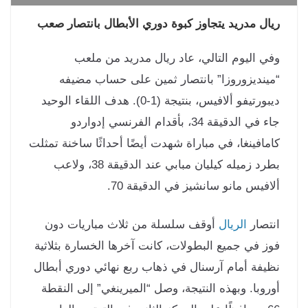
ال مدريد يتجاوز كبوة دوري الأبطال بانتصار صعب
ي اليوم التالي، عاد ريال مدريد من ملعب
ينديزوروزا” بانتصار ثمين على حساب مضيفه
ديبورتيفو ألافيس، بنتيجة (1-0). هدف اللقاء الوحيد
جاء في الدقيقة 34، بأقدام الفرنسي إدواردو
مافينغا، في مباراة شهدت أيضًا أحداثًا ساخنة تمثلت
بطرد زميله كيليان مبابي عند الدقيقة 38، ولاعب
افيس مانو سانشيز في الدقيقة 70.
تصار
الريال
أوقف سلسلة من ثلاث مباريات دون
ز في جميع البطولات، كانت آخرها الخسارة بثلاثية
يفة أمام آرسنال في ذهاب ربع نهائي دوري أبطال
روبا. وبهذه النتيجة، وصل “الميرينغي” إلى النقطة