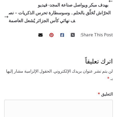
ف مبكر ويواصل صناعة المجد- فيديو
y
e
t
o
e
d
r
r
A
i
r
ّاش تُحَلّق بالحلم.. وسوسطارة تحرس الذكريات – نص
o
r
i
e
p
n
f
ف نهائي كأس الجزائر يُشعل العاصمة
g
k
n
s
p
s
l
Share This 
t
l
s
c
تعليقاً
r
 نشر عنوان بريدك الإلكتروني.
الحقول الإلزامية مشار إليها
ق
*