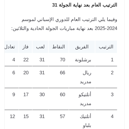
ترتيب العام بعد نهاية الجولة 31
يما يلي الترتيب العام للدوري الإسباني لموسم
ة مباريات الجولة الحادية والثلاثين:
الترتيب
الفريق
النقاط
لعب
فاز
تعادل
خسر
1
برشلونة
70
31
22
4
5
2
ريال
66
31
20
6
5
مدريد
3
أتلتيكو
60
30
17
9
4
مدريد
4
أتلتيك
57
31
15
12
4
بلباو