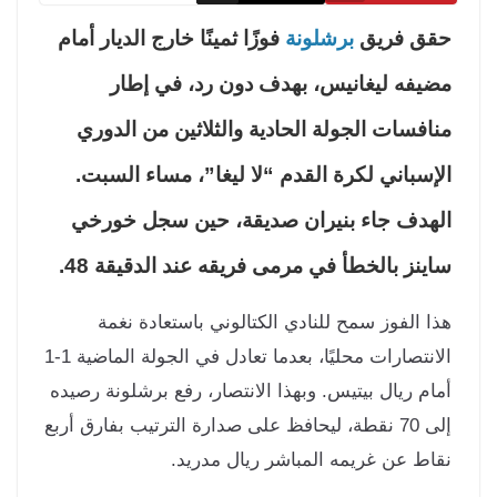
ق فريق
برشلونة
فوزًا ثمينًا خارج الديار أمام
يفه ليغانيس، بهدف دون رد، في إطار
افسات الجولة الحادية والثلاثين من الدوري
إسباني لكرة القدم “لا ليغا”، مساء السبت.
هدف جاء بنيران صديقة، حين سجل خورخي
ينز بالخطأ في مرمى فريقه عند الدقيقة 48.
ا الفوز سمح للنادي الكتالوني باستعادة نغمة
الانتصارات محليًا، بعدما تعادل في الجولة الماضية 1-1
ام ريال بيتيس. وبهذا الانتصار، رفع برشلونة رصيده
إلى 70 نقطة، ليحافظ على صدارة الترتيب بفارق أربع
اط عن غريمه المباشر ريال مدريد.