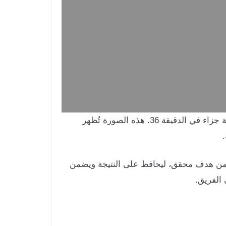
من أبرز الصور التي لفتت الأنظار في المباراة، مشهد احتفال اللاعبين بالهدف الوحيد الذي أحرزه بوراس من ركلة جزاء في الدقيقة 36. هذه الصورة تُظهر
ه من هدف محقق، ليحافظ على النتيجة ويضمن
الفريق.