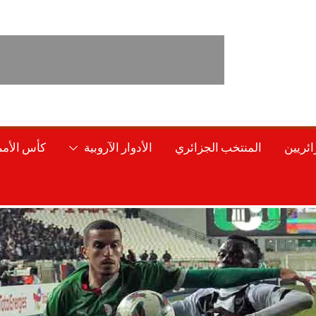
ائريين
المنتخب الجزائري
الأدوار الآروبية
كأس الأمم 