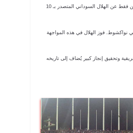
بهذا الفوز، رفع فريق مولودية الجزائر رصيده إلى 8 نقاط، معززاً مركزه الثاني في ترتيب المجموعة بفارق نقطتين فقط عن الهلال السوداني المتصدر بـ 10
د في نواكشوط. فوز الهلال في هذه المواجهة
ريقية وتحقيق إنجاز كبير يُضاف إلى تاريخه