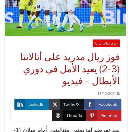
وري أبطال أوروبا
وز ريال مدريد على أتالانتا
(3-2) يعيد الأمل في دوري
لأبطال – فيديو
11/12/2024
LinkedIn
Faceboo
Twitter/X
Threads
Pinteres
بعد تعرضه لهزيمتين متتاليتين أمام ميلان (1-