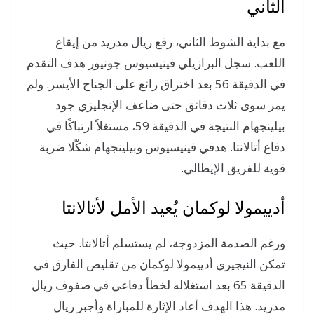
ثاني
 بداية الشوط الثاني، رفع ريال مدريد من إيقاع
لعب. سجل البرازيلي فينيسيوس جونيور هدف التقدم
في الدقيقة 56 بعد اختراق رائع على الجناح الأيسر. ولم
ر سوى ثلاث دقائق حتى ضاعف الإنجليزي جود
بيلينجهام النتيجة في الدقيقة 59، مستغلاً ارتباكًا في
اع أتالانتا. هدفي فينيسيوس وبيلينجهام شكّلا ضربة
ية للفريق الإيطالي.
ييمولا لوكمان يُعيد الأمل لأتالانتا
غم الصدمة المزدوجة، لم يستسلم أتالانتا. حيث
كن النيجيري أدييمولا لوكمان من تقليص الفارق في
الدقيقة 65 بعد استغلاله لخطأ دفاعي في صفوف ريال
ريد. هذا الهدف أعاد الإثارة للمباراة وأجبر ريال