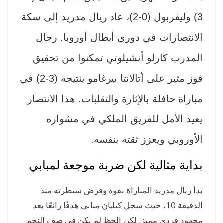
3) وليفربول (0-2)، عاد ريال مدريد إلى سكة
انتصارات في دوري أبطال أوروبا. رجال
مدرب كارلو أنشيلوتي تمكنوا من تحقيق
فوز مثير على أتالانتا بيرغامو بنتيجة (3-2) في
اراة حافلة بالإثارة والتقلبات. هذا الانتصار
يد الأمل للفريق الملكي في مشواره
أوروبي ويعزز ثقته بنفسه.
اية مثالية لكن ضربة موجعة لمبابي
أ ريال مدريد المباراة بقوة وفرض سيطرته منذ
الدقيقة 10، حيث سجل كيليان مبابي هدفًا رائعًا بعد
هود فردي مميز. لكن الحظ لم يكن في صف النجم