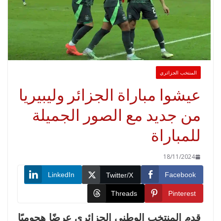
لمنتخب الجزائري
يشوا مباراة الجزائر وليبيريا
ن جديد مع الصور الجميلة
لمباراة
18/11/2024
LinkedIn
Faceboo
Twitter/X
Threads
Pinteres
م المنتخب الوطني الجزائري عرضًا هجوميًا