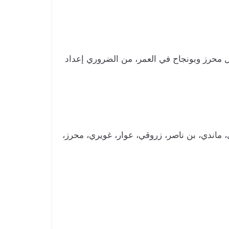
 تقدم القادة مثل محرز وبونجاح في العمر، من الضروري إعداد
، ماندي، بن ناصر، زروقي، عوار، غويري، محرز،