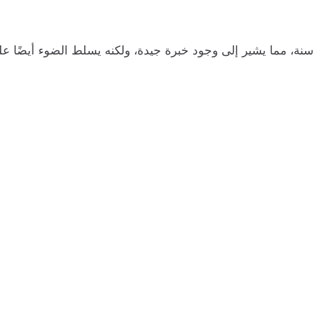
يظهر حراس المرمى متوسط أعمار قدره 30,3 سنة، مما يشير إلى وجود خبرة جيدة، ولكنه يس