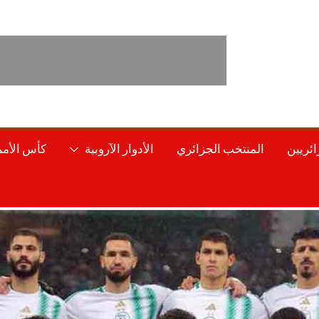
ائريين
المنتخب الجزائري
الأدوار الآروبية
كأس الأمم 