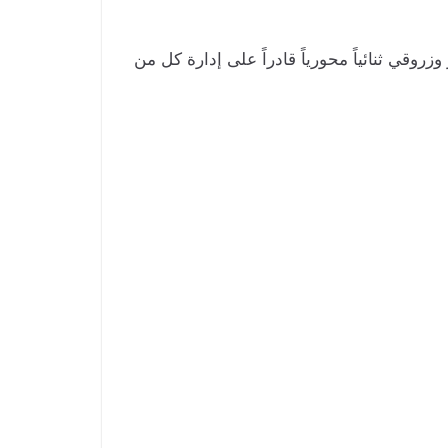
يشكل بن ناصر وزروقي ثنائياً محورياً قادراً على إدارة كل من