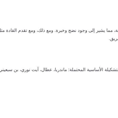
خط الهجوم متوسط أعمار يبلغ 28,1 سنة، مما يشير إلى وجود نضج وخبرة. ومع ذلك، ومع
ريق.
شكيلة الأساسية المحتملة: ماندريا، عطال، آيت نوري، بن سبعيني