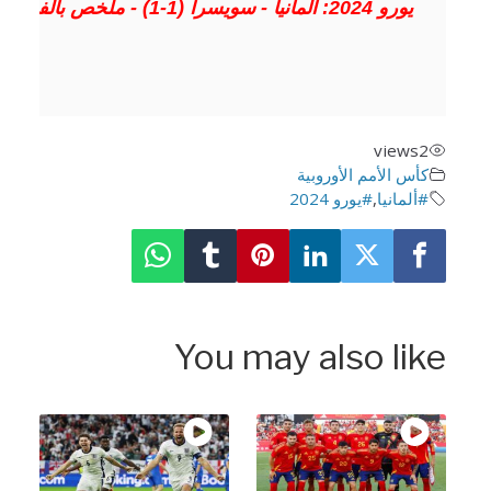
i
r
يورو 2024: ألمانيا - سويسرا (1-1) - ملخص بالفيديو
o
r
i
e
p
n
f
g
k
n
s
p
s
l
t
l
views
2
s
كأس الأمم الأوروبية
c
#ألمانيا
,
#يورو 2024
r
You may also lik