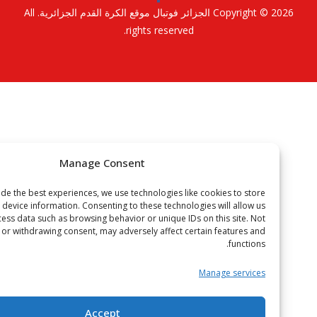
Copyright © 2
الجزائر فوتبال موقع الكرة القدم الجزائرية
. All
rights reserved.
Manage Consent
To provide the best experiences, we use technologies like cookies to store
or access device information. Consenting to these technologies will allow us
to process data such as browsing behavior or unique IDs on this site. Not
onsenting or withdrawing consent, may adversely affect certain features and
functions.
Manage services
Accept