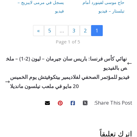
ج موسى لفينورد أمام
يسجل في مرمى لايبزيج –
ستار – فيديو
فيديو
»
5
…
3
2
1
Page 1 of 5
نهائي كأس فرنسا: باريس سان جيرمان – ليون (2-1) – ملخ
الفيديو
و للمؤتمر الصحفي لفلاديمير بيتكوفيتش يوم الخميس
20 مايو في ملعب نيلسون مانديلا
Share This 
تعليقاً