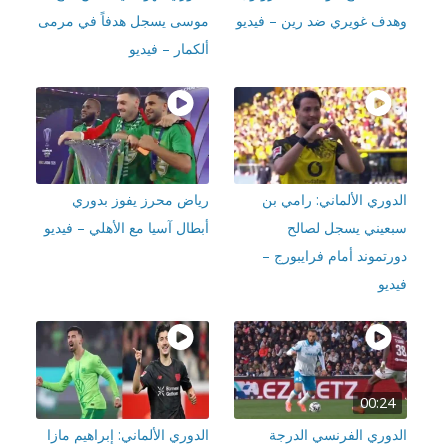
دف غويري ضد رين – فيديو
موسى يسجل هدفاً في مرمى
ألكمار – فيديو
دوري الألماني: رامي بن
رياض محرز يفوز بدوري
عيني يسجل لصالح
أبطال آسيا مع الأهلي – فيديو
رتموند أمام فرايبورج –
يو
00:24
دوري الفرنسي الدرجة
الدوري الألماني: إبراهيم مازا