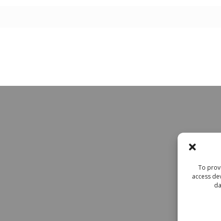
To provi
access dev
da