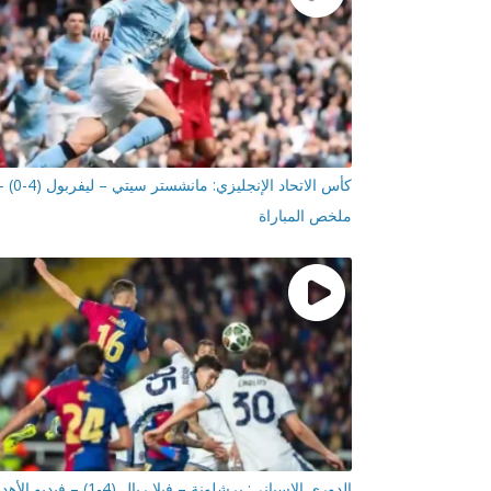
كأس الاتحاد الإنجليزي: مانشستر سيتي – لي
ملخص المباراة
الدوري الإسباني: برشلونة – فيلا ريال (4-1) – فيديو الأهداف