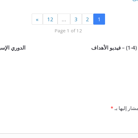
»
12
…
3
2
1
Page 1 of 12
ف
الدوري الإسباني: ر
شار إليها بـ
*