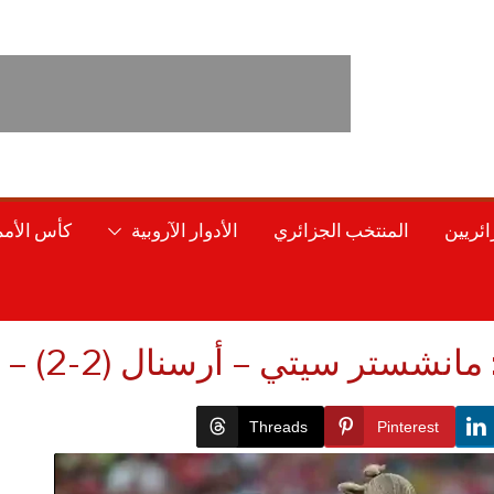
ائريين
المنتخب الجزائري
الأدوار الآروبية
كأس الأمم 
 سيتي – أرسنال (2-2) – ملخص بالفيديو
Threads
Pinterest