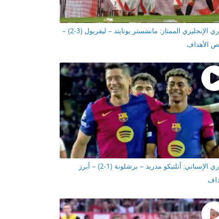
الدوري الإنجليزي الممتاز: مانشستر يونايتد – ليفربول (3-2) –
 الأهداف
الدوري الإسباني: أتلتيكو مدريد – برشلونة (1-2) – أبرز
داف