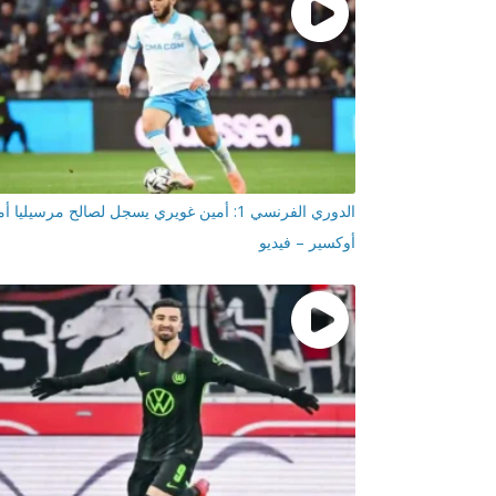
الدوري الفرنسي 1: أمين غويري يسجل لصالح مرسيليا أ
أوكسير – فيديو