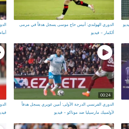
ديو
الدوري الهولندي: أنيس حاج موسى يسجل هدفاً في مرمى
الدو
ألكمار – فيديو
أمام
00:24
الدوري الفرنسي الدرجة الأولى: أمين غويري يسجل هدفاً
الدو
لأولمبيك مارسيليا ضد موناكو – فيديو
فيدي