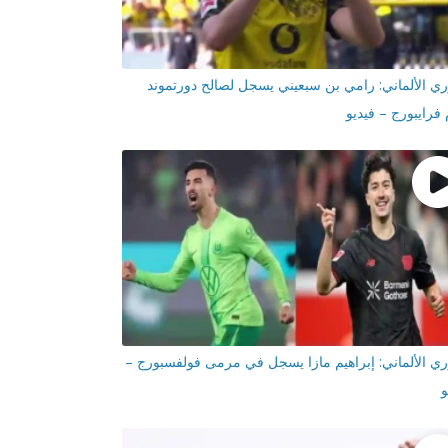
ري الألماني: رامي بن سبعيني يسجل لصالح دورتموند
 فرايبورج – فيديو
ري الألماني: إبراهيم مازا يسجل في مرمى فولفسبورج –
و