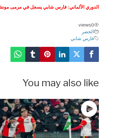
e
t
e
الدوري الألماني: فارس شابي يسجل في مرمى مونشنج
i
r
t
n
f
views
0
g
u
الخضر
s
l
فارس شابي
l
s
c
r
e
You may also like
e
n