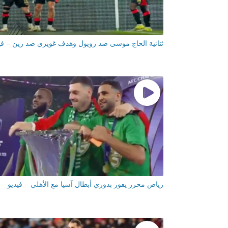
ثنائية الحاج موسى ضد زويول وهدف غويري ضد رين – في
رياض محرز يفوز بدوري أبطال آسيا مع الأهلي – فيديو