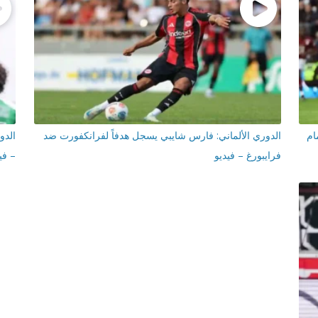
مام
الدوري الألماني: فارس شايبي يسجل هدفاً لفرانكفورت ضد
الدو
فرايبورغ – فيديو
– في