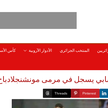
ائريين
المنتخب الجزائري
الأدوار الآروبية
كأس الأمم 
شابي يسجل في مرمى مونشنجلادباخ 
Threads
Pinterest