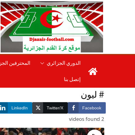
Ski
t
conten
الدوري الجزائري
المحترفين الجز
إتصل بنا
# ليون
LinkedIn
Twitter/X
Facebook
2 videos found