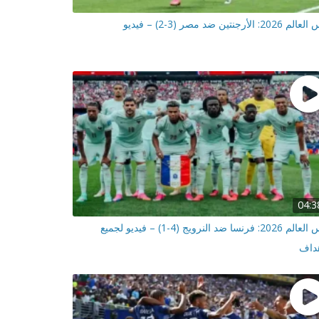
202: الأرجنتين ضد مصر (3-2) – فيديو
04:3
كأس العالم 2026: فرنسا ضد النرويج (4-1) – فيديو لجميع
هداف