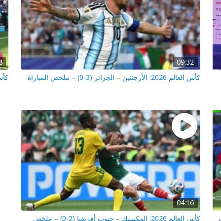
8
09:32
كأس العالم 2026: الأرجنتين – الجزائر (3-0) – ملخص المباراة
كأس العالم 026
04:16
كأس العالم 2026: المكسيك – جنوب أفريقيا (2-0) – ملخص