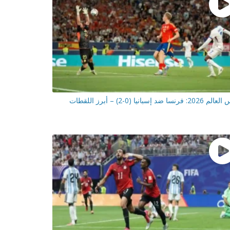
2: فرنسا ضد إسبانيا (0-2) – أبرز اللقطات