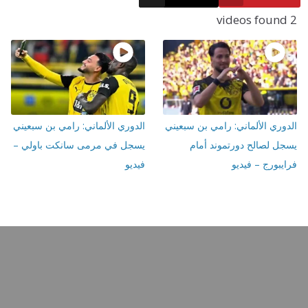
 الألماني: رامي بن سبعيني
الدوري الألماني: رامي بن سبعيني
صالح دورتموند أمام
يسجل في مرمى سانكت باولي –
ج – فيديو
فيديو