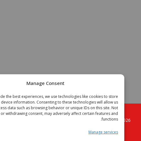
Manage Consent
To provide the best experiences, we use technologies like cookies to store
or access device information. Consenting to these technologies will allow us
to process data such as browsing behavior or unique IDs on this site. Not
onsenting or withdrawing consent, may adversely affect certain features and
functions.
Copyright © 2
الجزائر فوتبال موقع الكرة القدم الجزائرية
. All
rights reserved.
Manage services